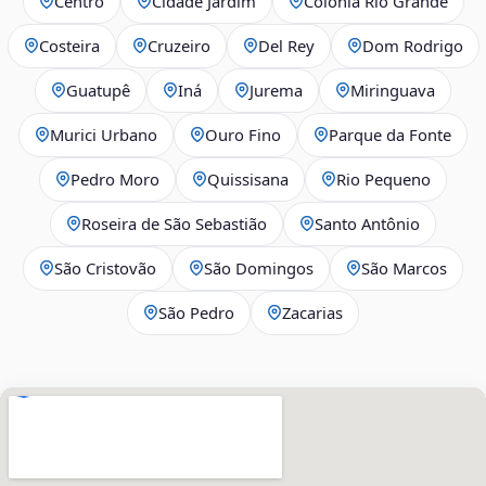
Centro
Cidade Jardim
Colônia Rio Grande
Costeira
Cruzeiro
Del Rey
Dom Rodrigo
Guatupê
Iná
Jurema
Miringuava
Murici Urbano
Ouro Fino
Parque da Fonte
Pedro Moro
Quissisana
Rio Pequeno
Roseira de São Sebastião
Santo Antônio
São Cristovão
São Domingos
São Marcos
São Pedro
Zacarias