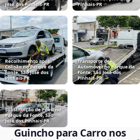
José dos Pinhais‑PR
Pinhais‑PR
Recolhimento após
Transporte de
Colisão no Parque da
Automóvel no Parque da
Fonte, São José dos
Fonte, São José dos
Pinhais‑PR
Pinhais‑PR
Substituição de Pneu no
Parque da Fonte, São
José dos Pinhais‑PR
Guincho para Carro nos