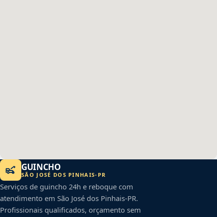
GUINCHO
SÃO JOSÉ DOS PINHAIS
-
PR
Serviços de guincho 24h e reboque com
atendimento em
São José dos Pinhais
-
PR
.
Profissionais qualificados, orçamento sem