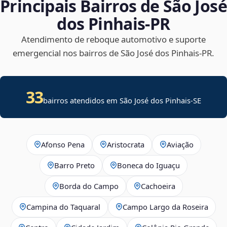
Principais Bairros de São José
dos Pinhais‑PR
Atendimento de reboque automotivo e suporte
emergencial nos bairros de São José dos Pinhais‑PR.
33
bairros atendidos em
São José dos Pinhais
-
SE
Afonso Pena
Aristocrata
Aviação
Barro Preto
Boneca do Iguaçu
Borda do Campo
Cachoeira
Campina do Taquaral
Campo Largo da Roseira