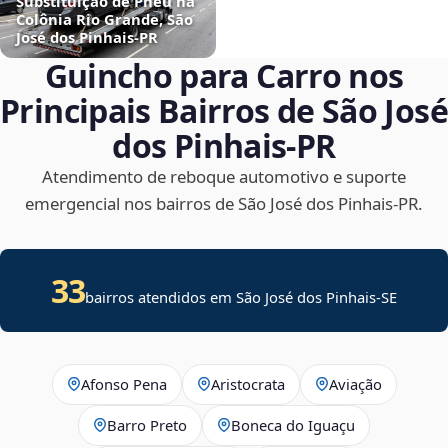
Substituição de Pneu na
Colônia Rio Grande, São
José dos Pinhais‑PR
Guincho para Carro nos
Principais Bairros de São José
dos Pinhais‑PR
Atendimento de reboque automotivo e suporte
emergencial nos bairros de São José dos Pinhais‑PR.
33
bairros atendidos em
São José dos Pinhais
-
SE
Afonso Pena
Aristocrata
Aviação
Barro Preto
Boneca do Iguaçu