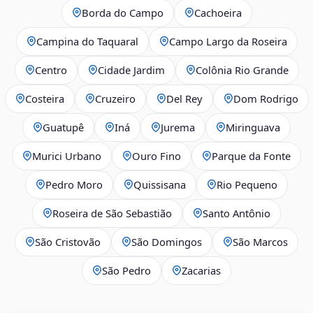
Borda do Campo
Cachoeira
Campina do Taquaral
Campo Largo da Roseira
Centro
Cidade Jardim
Colônia Rio Grande
Costeira
Cruzeiro
Del Rey
Dom Rodrigo
Guatupê
Iná
Jurema
Miringuava
Murici Urbano
Ouro Fino
Parque da Fonte
Pedro Moro
Quissisana
Rio Pequeno
Roseira de São Sebastião
Santo Antônio
São Cristovão
São Domingos
São Marcos
São Pedro
Zacarias