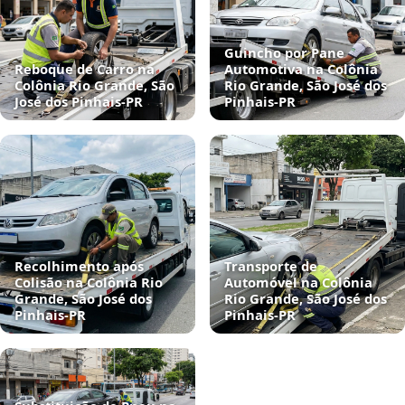
Guincho por Pane
Reboque de Carro na
Automotiva na Colônia
Colônia Rio Grande, São
Rio Grande, São José dos
José dos Pinhais‑PR
Pinhais‑PR
Recolhimento após
Transporte de
Colisão na Colônia Rio
Automóvel na Colônia
Grande, São José dos
Rio Grande, São José dos
Pinhais‑PR
Pinhais‑PR