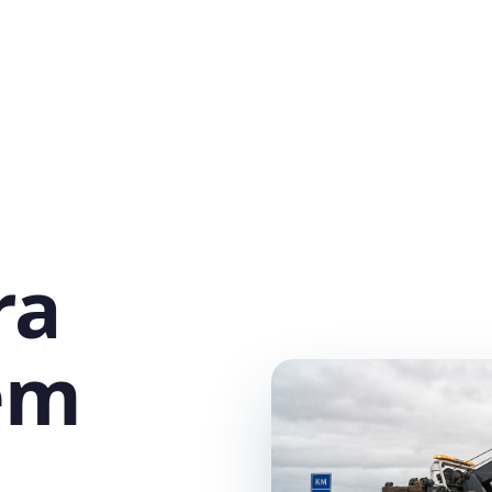
ra
em