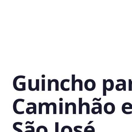
Guincho pa
Caminhão 
São José