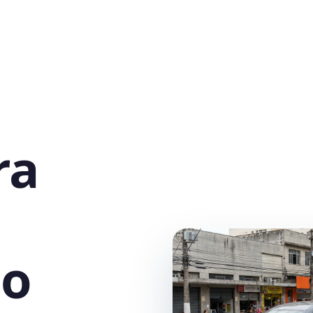
ra
ão