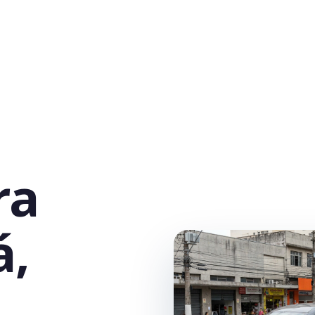
ra
á,