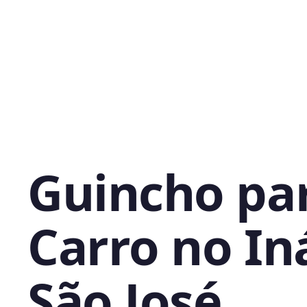
Guincho pa
Carro no In
São José