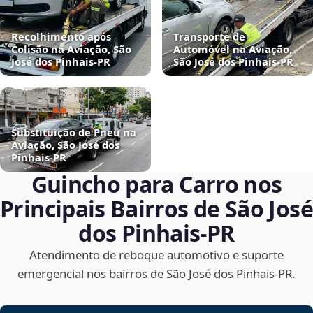
Recolhimento após
Transporte de
Colisão na Aviação, São
Automóvel na Aviação,
José dos Pinhais‑PR
São José dos Pinhais‑PR
Substituição de Pneu na
Aviação, São José dos
Pinhais‑PR
Guincho para Carro nos
Principais Bairros de São José
dos Pinhais‑PR
Atendimento de reboque automotivo e suporte
emergencial nos bairros de São José dos Pinhais‑PR.