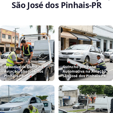
São José dos Pinhais‑PR
Reboque de Carro na
Guincho por Pane
Aviação, São José dos
Automotiva na Aviação,
Pinhais‑PR
São José dos Pinhais‑PR