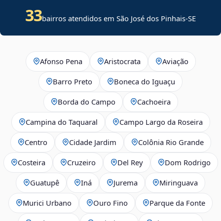
33
bairros atendidos em
São José dos Pinhais
-
SE
Afonso Pena
Aristocrata
Aviação
Barro Preto
Boneca do Iguaçu
Borda do Campo
Cachoeira
Campina do Taquaral
Campo Largo da Roseira
Centro
Cidade Jardim
Colônia Rio Grande
Costeira
Cruzeiro
Del Rey
Dom Rodrigo
Guatupê
Iná
Jurema
Miringuava
Murici Urbano
Ouro Fino
Parque da Fonte