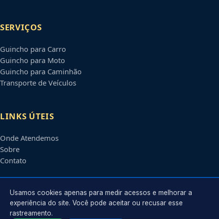
SERVIÇOS
Guincho para Carro
Guincho para Moto
Guincho para Caminhão
Transporte de Veículos
LINKS ÚTEIS
Onde Atendemos
Sobre
Contato
CONTATO
Usamos cookies apenas para medir acessos e melhorar a
experiência do site. Você pode aceitar ou recusar esse
rastreamento.
Atendimento em
São José dos Pinhais
-
PR
e regiões parceiras