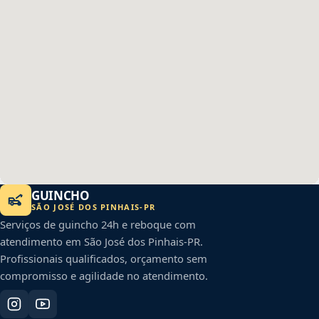
GUINCHO
SÃO JOSÉ DOS PINHAIS
-
PR
Serviços de guincho 24h e reboque com
atendimento em
São José dos Pinhais
-
PR
.
Profissionais qualificados, orçamento sem
compromisso e agilidade no atendimento.