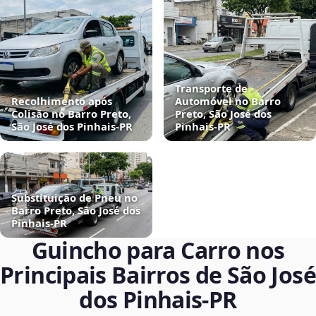
Transporte de
Recolhimento após
Automóvel no Barro
Colisão no Barro Preto,
Preto, São José dos
São José dos Pinhais‑PR
Pinhais‑PR
Substituição de Pneu no
Barro Preto, São José dos
Pinhais‑PR
Guincho para Carro nos
Principais Bairros de São José
dos Pinhais‑PR