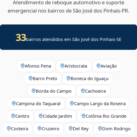
Atendimento de reboque automotivo e suporte
emergencial nos bairros de São José dos Pinhais‑PR.
33
bairros atendidos em
São José dos Pinhais
-
SE
Afonso Pena
Aristocrata
Aviação
Barro Preto
Boneca do Iguaçu
Borda do Campo
Cachoeira
Campina do Taquaral
Campo Largo da Roseira
Centro
Cidade Jardim
Colônia Rio Grande
Costeira
Cruzeiro
Del Rey
Dom Rodrigo