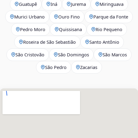
Guatupê
Iná
Jurema
Miringuava
Murici Urbano
Ouro Fino
Parque da Fonte
Pedro Moro
Quissisana
Rio Pequeno
Roseira de São Sebastião
Santo Antônio
São Cristovão
São Domingos
São Marcos
São Pedro
Zacarias