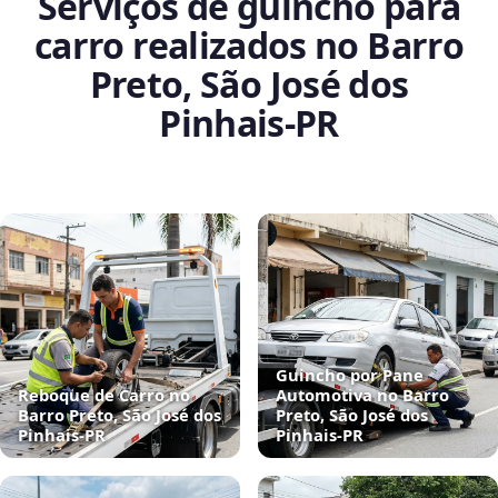
Serviços de guincho para
carro realizados no Barro
Preto, São José dos
Pinhais‑PR
Guincho por Pane
Reboque de Carro no
Automotiva no Barro
Barro Preto, São José dos
Preto, São José dos
Pinhais‑PR
Pinhais‑PR