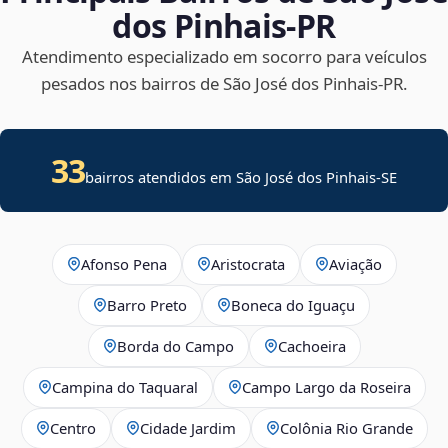
dos Pinhais‑PR
Atendimento especializado em socorro para veículos
pesados nos bairros de São José dos Pinhais‑PR.
33
bairros atendidos em
São José dos Pinhais
-
SE
Afonso Pena
Aristocrata
Aviação
Barro Preto
Boneca do Iguaçu
Borda do Campo
Cachoeira
Campina do Taquaral
Campo Largo da Roseira
Centro
Cidade Jardim
Colônia Rio Grande