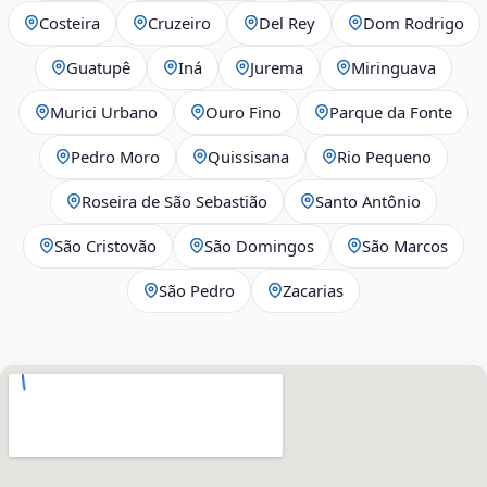
Costeira
Cruzeiro
Del Rey
Dom Rodrigo
Guatupê
Iná
Jurema
Miringuava
Murici Urbano
Ouro Fino
Parque da Fonte
Pedro Moro
Quissisana
Rio Pequeno
Roseira de São Sebastião
Santo Antônio
São Cristovão
São Domingos
São Marcos
São Pedro
Zacarias