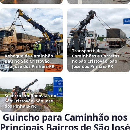
Transporte de
Reboque de Caminhão
Caminhões e Carretas
Baú no São Cristovão,
no São Cristovão, São
São José dos Pinhais‑PR
José dos Pinhais‑PR
Socorro em Rodovias no
São Cristovão, São José
dos Pinhais‑PR
Guincho para Caminhão nos
Principais Bairros de São José