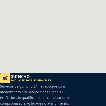
GUINCHO
SÃO JOSÉ DOS PINHAIS
-
PR
Serviços de guincho 24h e reboque com
atendimento em
São José dos Pinhais
-
PR
.
Profissionais qualificados, orçamento sem
compromisso e agilidade no atendimento.