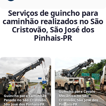
Serviços de guincho para
caminhão realizados no São
Cristovão, São José dos
Pinhais‑PR
Guincho para Cavalo
Guincho para Caminhão
Mecânico no São
Pesado no São Cristovão,
Cristovão, São José dos
São José dos Pinhais‑PR
Pinhais‑PR