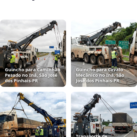
Guincho para Caminhão
Guincho para Cavalo
Pesado no Iná, São José
Mecânico no Iná, São
dos Pinhais‑PR
José dos Pinhais‑PR
Transporte de