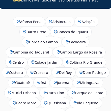
Afonso Pena
Aristocrata
Aviação
Barro Preto
Boneca do Iguaçu
Borda do Campo
Cachoeira
Campina do Taquaral
Campo Largo da Roseira
Centro
Cidade Jardim
Colônia Rio Grande
Costeira
Cruzeiro
Del Rey
Dom Rodrigo
Guatupê
Iná
Jurema
Miringuava
Murici Urbano
Ouro Fino
Parque da Fonte
Pedro Moro
Quissisana
Rio Pequeno