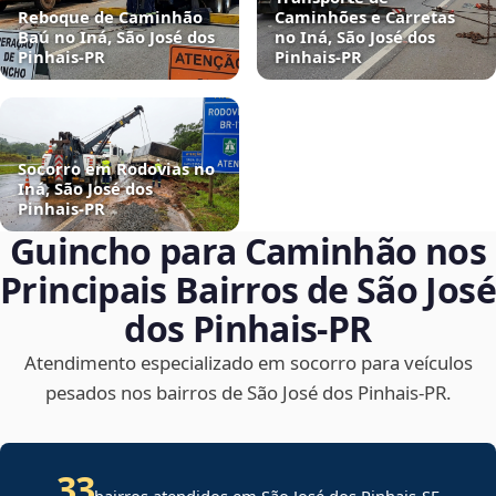
Reboque de Caminhão
Caminhões e Carretas
Baú no Iná, São José dos
no Iná, São José dos
Pinhais‑PR
Pinhais‑PR
Socorro em Rodovias no
Iná, São José dos
Pinhais‑PR
Guincho para Caminhão nos
Principais Bairros de São José
dos Pinhais‑PR
Atendimento especializado em socorro para veículos
pesados nos bairros de São José dos Pinhais‑PR.
33
bairros atendidos em
São José dos Pinhais
-
SE