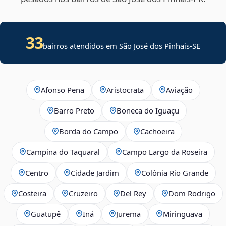
33
bairros atendidos em
São José dos Pinhais
-
SE
Afonso Pena
Aristocrata
Aviação
Barro Preto
Boneca do Iguaçu
Borda do Campo
Cachoeira
Campina do Taquaral
Campo Largo da Roseira
Centro
Cidade Jardim
Colônia Rio Grande
Costeira
Cruzeiro
Del Rey
Dom Rodrigo
Guatupê
Iná
Jurema
Miringuava