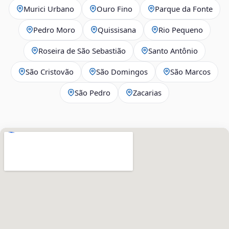
Murici Urbano
Ouro Fino
Parque da Fonte
Pedro Moro
Quissisana
Rio Pequeno
Roseira de São Sebastião
Santo Antônio
São Cristovão
São Domingos
São Marcos
São Pedro
Zacarias