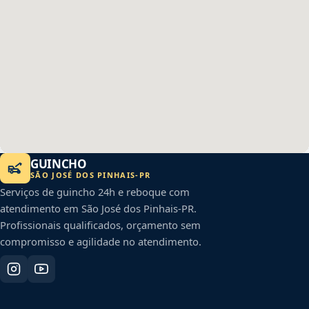
GUINCHO
SÃO JOSÉ DOS PINHAIS
-
PR
Serviços de guincho 24h e reboque com
atendimento em
São José dos Pinhais
-
PR
.
Profissionais qualificados, orçamento sem
compromisso e agilidade no atendimento.