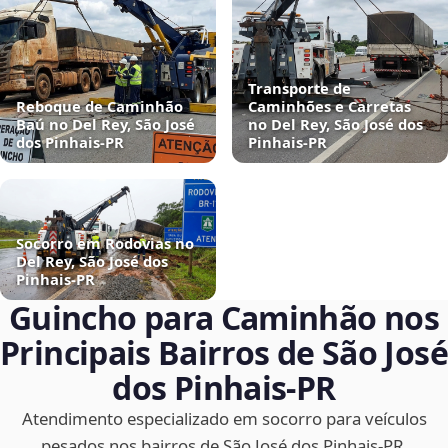
Transporte de
Reboque de Caminhão
Caminhões e Carretas
Baú no Del Rey, São José
no Del Rey, São José dos
dos Pinhais‑PR
Pinhais‑PR
Socorro em Rodovias no
Del Rey, São José dos
Pinhais‑PR
Guincho para Caminhão nos
Principais Bairros de São José
dos Pinhais‑PR
Atendimento especializado em socorro para veículos
pesados nos bairros de São José dos Pinhais‑PR.