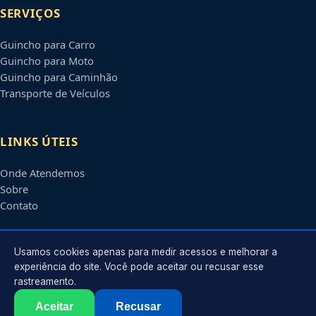
SERVIÇOS
Guincho para Carro
Guincho para Moto
Guincho para Caminhão
Transporte de Veículos
LINKS ÚTEIS
Onde Atendemos
Sobre
Contato
CONTATO
Usamos cookies apenas para medir acessos e melhorar a
experiência do site. Você pode aceitar ou recusar esse
rastreamento.
Atendimento em
São José dos Pinhais
-
PR
e regiões parceiras
contato@guinchoemsaojosedospinhais.com.br
Aceitar
Recusar