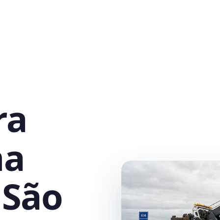
ra
na
 São