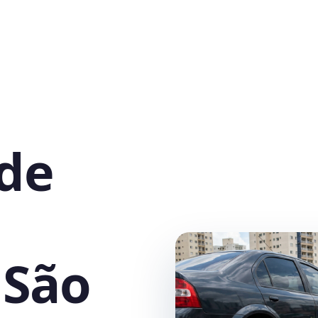
 de
 São