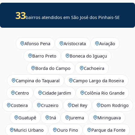
33
bairros atendidos em
São José dos Pinhais
-
SE
Afonso Pena
Aristocrata
Aviação
Barro Preto
Boneca do Iguaçu
Borda do Campo
Cachoeira
Campina do Taquaral
Campo Largo da Roseira
Centro
Cidade Jardim
Colônia Rio Grande
Costeira
Cruzeiro
Del Rey
Dom Rodrigo
Guatupê
Iná
Jurema
Miringuava
Murici Urbano
Ouro Fino
Parque da Fonte