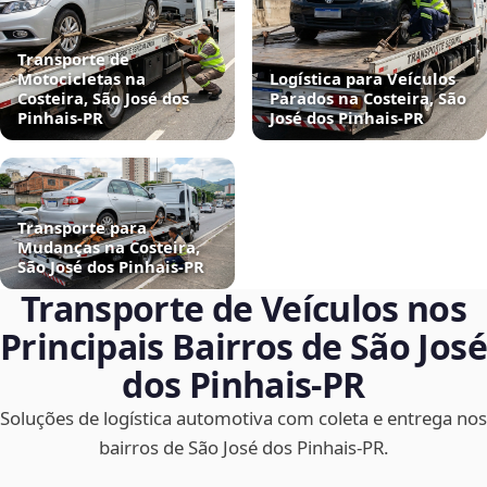
Transporte de
Motocicletas na
Logística para Veículos
Costeira, São José dos
Parados na Costeira, São
Pinhais‑PR
José dos Pinhais‑PR
Transporte para
Mudanças na Costeira,
São José dos Pinhais‑PR
Transporte de Veículos nos
Principais Bairros de São José
dos Pinhais‑PR
Soluções de logística automotiva com coleta e entrega nos
bairros de São José dos Pinhais‑PR.