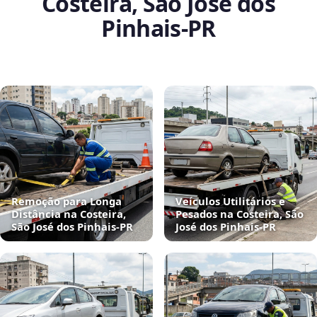
Costeira, São José dos
Pinhais‑PR
Remoção para Longa
Veículos Utilitários e
Distância na Costeira,
Pesados na Costeira, São
São José dos Pinhais‑PR
José dos Pinhais‑PR