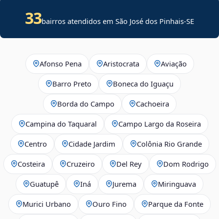
33
bairros atendidos em
São José dos Pinhais
-
SE
Afonso Pena
Aristocrata
Aviação
Barro Preto
Boneca do Iguaçu
Borda do Campo
Cachoeira
Campina do Taquaral
Campo Largo da Roseira
Centro
Cidade Jardim
Colônia Rio Grande
Costeira
Cruzeiro
Del Rey
Dom Rodrigo
Guatupê
Iná
Jurema
Miringuava
Murici Urbano
Ouro Fino
Parque da Fonte