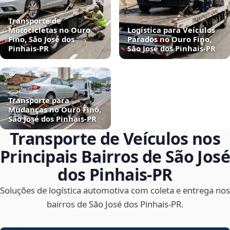
Transporte de
Motocicletas no Ouro
Logística para Veículos
Fino, São José dos
Parados no Ouro Fino,
Pinhais‑PR
São José dos Pinhais‑PR
Transporte para
Mudanças no Ouro Fino,
São José dos Pinhais‑PR
Transporte de Veículos nos
Principais Bairros de São José
dos Pinhais‑PR
Soluções de logística automotiva com coleta e entrega nos
bairros de São José dos Pinhais‑PR.