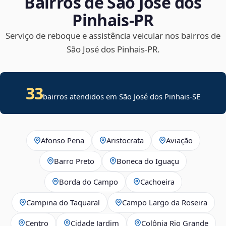
Bairros de São José dos
Pinhais‑PR
Serviço de reboque e assistência veicular nos bairros de
São José dos Pinhais‑PR.
33
bairros atendidos em
São José dos Pinhais
-
SE
Afonso Pena
Aristocrata
Aviação
Barro Preto
Boneca do Iguaçu
Borda do Campo
Cachoeira
Campina do Taquaral
Campo Largo da Roseira
Centro
Cidade Jardim
Colônia Rio Grande