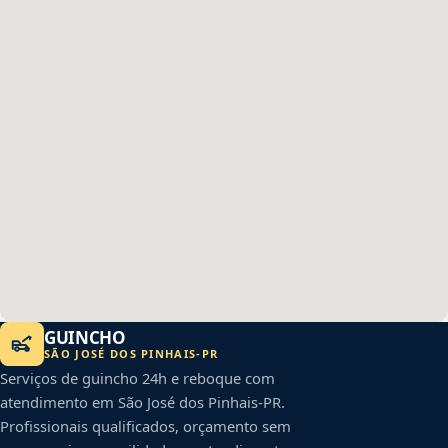
GUINCHO
SÃO JOSÉ DOS PINHAIS
-
PR
Serviços de guincho 24h e reboque com
atendimento em
São José dos Pinhais
-
PR
.
Profissionais qualificados, orçamento sem