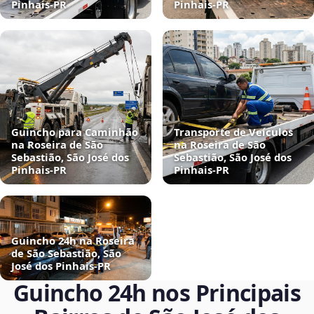
Pinhais‑PR
Pinhais‑PR
Guincho para Caminhão
Transporte de Veículos
na Roseira de São
na Roseira de São
Sebastião, São José dos
Sebastião, São José dos
Pinhais‑PR
Pinhais‑PR
Guincho 24h na Roseira
de São Sebastião, São
José dos Pinhais‑PR
Guincho 24h nos Principais