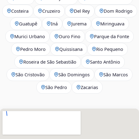
Costeira
Cruzeiro
Del Rey
Dom Rodrigo
Guatupê
Iná
Jurema
Miringuava
Murici Urbano
Ouro Fino
Parque da Fonte
Pedro Moro
Quissisana
Rio Pequeno
Roseira de São Sebastião
Santo Antônio
São Cristovão
São Domingos
São Marcos
São Pedro
Zacarias