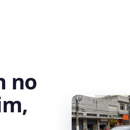
h no
im,