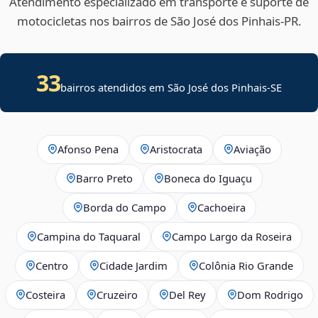
Atendimento especializado em transporte e suporte de
motocicletas nos bairros de São José dos Pinhais‑PR.
33
bairros atendidos em
São José dos Pinhais
-
SE
Afonso Pena
Aristocrata
Aviação
Barro Preto
Boneca do Iguaçu
Borda do Campo
Cachoeira
Campina do Taquaral
Campo Largo da Roseira
Centro
Cidade Jardim
Colônia Rio Grande
Costeira
Cruzeiro
Del Rey
Dom Rodrigo