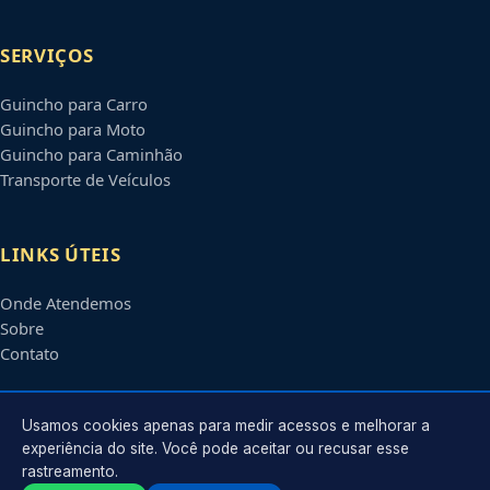
SERVIÇOS
Guincho para Carro
Guincho para Moto
Guincho para Caminhão
Transporte de Veículos
LINKS ÚTEIS
Onde Atendemos
Sobre
Contato
CONTATO
Usamos cookies apenas para medir acessos e melhorar a
experiência do site. Você pode aceitar ou recusar esse
rastreamento.
Atendimento em
São José dos Pinhais
-
PR
e regiões parceiras