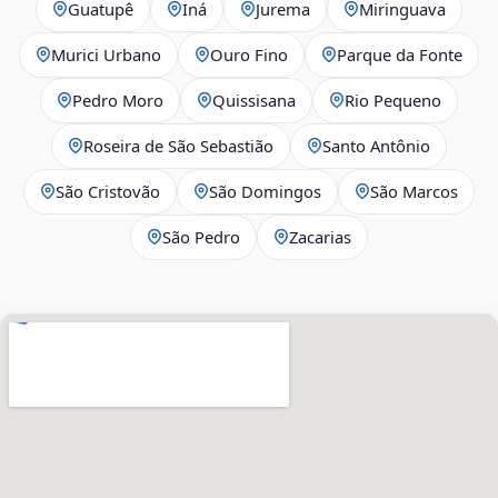
Guatupê
Iná
Jurema
Miringuava
Murici Urbano
Ouro Fino
Parque da Fonte
Pedro Moro
Quissisana
Rio Pequeno
Roseira de São Sebastião
Santo Antônio
São Cristovão
São Domingos
São Marcos
São Pedro
Zacarias