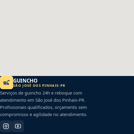
GUINCHO
SÃO JOSÉ DOS PINHAIS
-
PR
Serviços de guincho 24h e reboque com
atendimento em
São José dos Pinhais
-
PR
.
Profissionais qualificados, orçamento sem
compromisso e agilidade no atendimento.