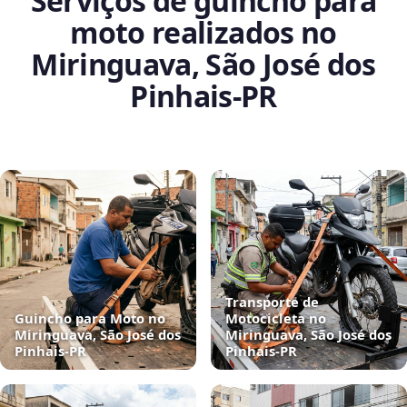
Serviços de guincho para
moto realizados no
Miringuava, São José dos
Pinhais‑PR
Transporte de
Guincho para Moto no
Motocicleta no
Miringuava, São José dos
Miringuava, São José dos
Pinhais‑PR
Pinhais‑PR