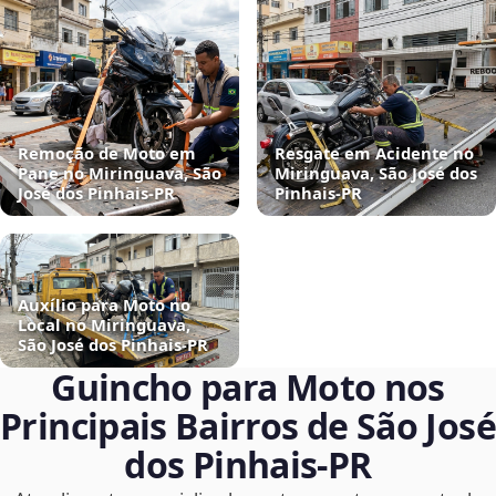
Remoção de Moto em
Resgate em Acidente no
Pane no Miringuava, São
Miringuava, São José dos
José dos Pinhais‑PR
Pinhais‑PR
Auxílio para Moto no
Local no Miringuava,
São José dos Pinhais‑PR
Guincho para Moto nos
Principais Bairros de São José
dos Pinhais‑PR