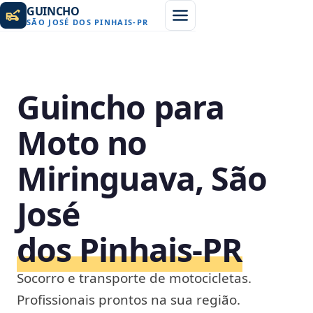
GUINCHO
SÃO JOSÉ DOS PINHAIS
-
PR
Guincho para
Moto no
Miringuava, São
José
dos Pinhais‑PR
Socorro e transporte de motocicletas.
Profissionais prontos na sua região.